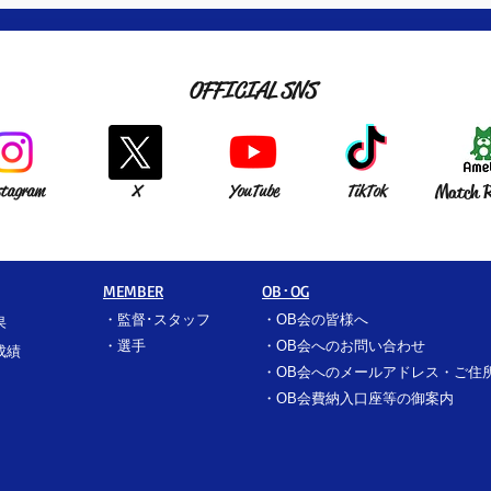
OFFICIAL SNS
stagram
X
YouTube
TikTok
Match R
MEMBER
OB･OG
・
監督･スタッフ
​・
OB会の皆様へ
果
​・
選手
​・
OB会へのお問い合わせ
成績
・
OB会へのメールアドレス・ご住
​・
OB会費納入口座等の御案内