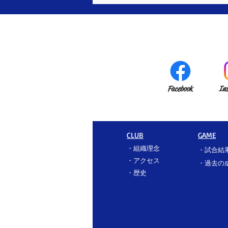
Facebook
In
CLUB
GAME
・
組織理念
・
試合結
・
アクセス
​・過去の
​・
歴史