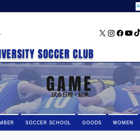
ト
IVERSITY SOCCER CLUB
GAME
試合日程・結果
MBER
SOCCER SCHOOL
GOODS
WOMEN