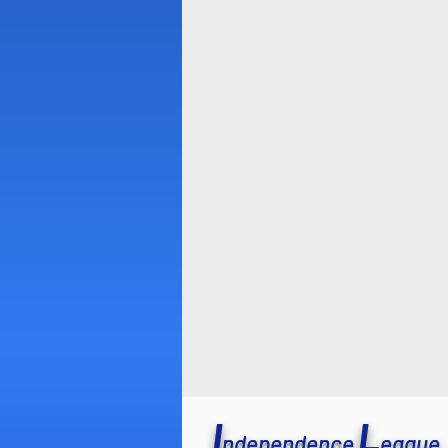
I
L
ndependence
eague