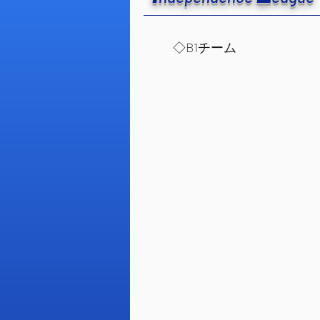
​◇B1チーム