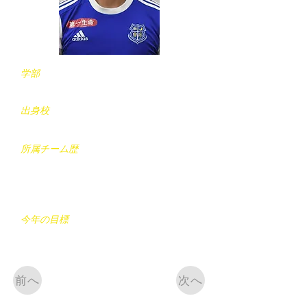
学部
経済学部
​出身校
関西学院高(兵庫)
所属チーム歴
パルティーダ生駒FC(奈良)
→奈良YMCA(奈良)
→関西学院高等部(兵庫)
今年の目標
怪我をしない
前へ
次へ