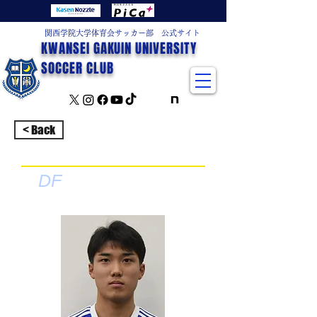
関西学院大学体育会サッカー部 公式サイト
KWANSEI GAKUIN UNIVERSITY
SOCCER CLUB
< Back
DF
岩岸幸楽
いわぎしこうがく