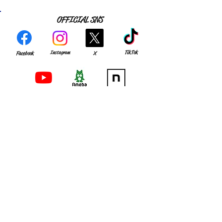
OFFICIAL SNS
TikTok
Instagram
Facebook
X
YouTube
Match Reports
note
CLUB
GAME
MEMBER
・
組織理念
・
監督･スタッフ
・
試合結果
・
アクセス
​・
選手
​・過去の成績
​・
歴史
OB･OG
お知らせ
​・
OB会の皆様へ
入部希望の方へ​
​・
OB会へのお問い合わせ
SOCCER SCHOOL
・
OB会へのメールアドレス・ご住所登録
​・
OB会費納入口座等の御案内