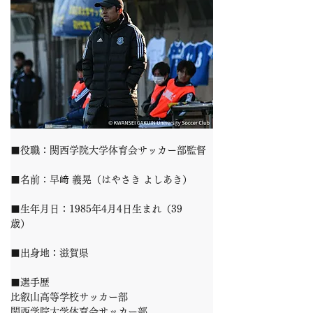
■役職：関西学院大学体育会サッカー部監督
■名前：早﨑 義晃（はやさき よしあき）
■生年月日：1985年4月4日生まれ（39
歳）　　
■出身地：滋賀県
■選手歴
比叡山高等学校サッカー部
関西学院大学体育会サッカー部