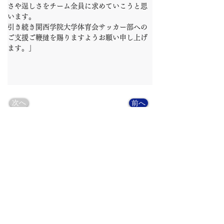
さや逞しさをチーム全員に求めていこうと思
います。
引き続き関西学院大学体育会サッカー部への
ご支援ご鞭撻を賜りますようお願い申し上げ
ます。」
次へ
前へ
OFFICIAL SNS
TikTok
Instagram
Facebook
X
YouTube
Match Reports
note