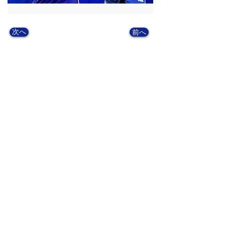
次へ
前へ
OFFICIAL SNS
TikTok
Instagram
Facebook
X
YouTube
Match Reports
note
CLUB
GAME
MEMBER
・
組織理念
・
監督･スタッフ
・
試合結果
・
アクセス
​・
選手
​・過去の成績
​・
歴史
OB･OG
お知らせ