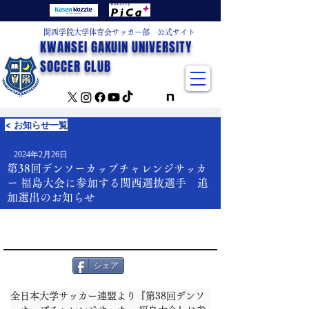
関西学院大学体育会サッカー部 公式サイト
KWANSEI GAKUIN UNIVERSITY
SOCCER CLUB
< お知らせ一覧
2024年2月26日
第38回デンソーカップチャレンジサッカ
ー 福島大会に参加する関西選抜選手 追
加選出のお知らせ
シェア
全日本大学サッカー連盟より『第38回デンソ