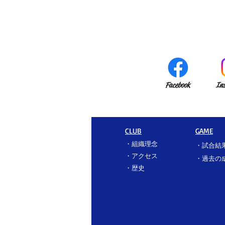
Facebook
In
CLUB
GAME
・
組織理念
・
試合結
・
アクセス
​・過去の
​・
歴史