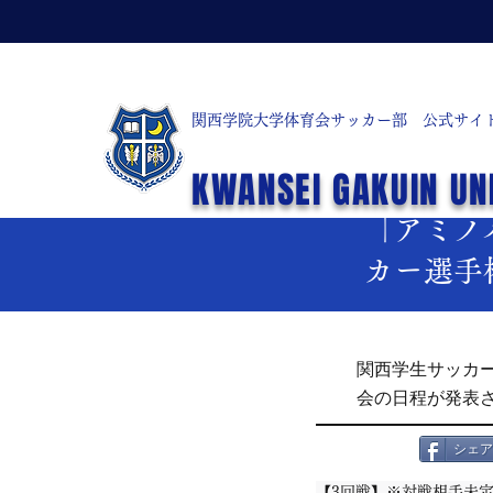
関西学院大学体育会サッカー部 公式サイ
< お知らせ一覧
KWANSEI GAKUIN UN
2026年4月28日
「アミノバ
カー選手
関西学生サッカー
会の日程が発表
シェア
【3回戦】※対戦相手未