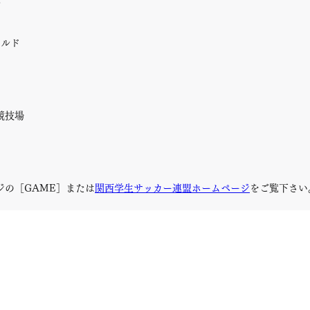
ールド
競技場
ジの［GAME］または
関西学生サッカー連盟ホームページ
をご覧下さい