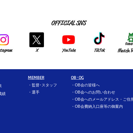
OFFICIAL SNS
stagram
X
YouTube
TikTok
Match R
MEMBER
OB･OG
・
監督･スタッフ
​・
OB会の皆様へ
果
​・
選手
​・
OB会へのお問い合わせ
成績
・
OB会へのメールアドレス・ご住
​・
OB会費納入口座等の御案内