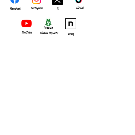
TikTok
Instagram
Facebook
X
YouTube
Match Reports
note
CLUB
GAME
MEMBER
・
組織理念
・
監督･スタッフ
・
試合結果
・
アクセス
​・
選手
​・過去の成績
​・
歴史
OB･OG
お知らせ
​・
OB会の皆様へ
入部希望の方へ​
​・
OB会へのお問い合わせ
SOCCER SCHOOL
・
OB会へのメールアドレス・ご住所登録
​・
OB会費納入口座等の御案内
WOMEN