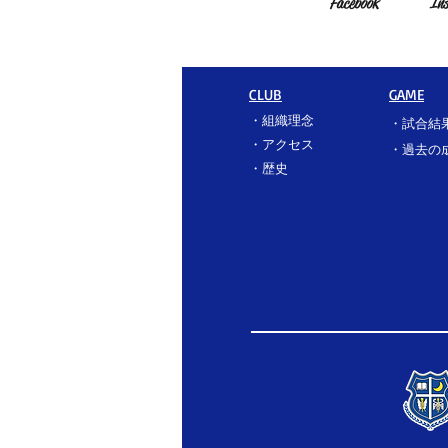
Facebook
In
CLUB
GAME
・
組織理念
・
試合結
・
アクセス
​・過去の
​・
歴史