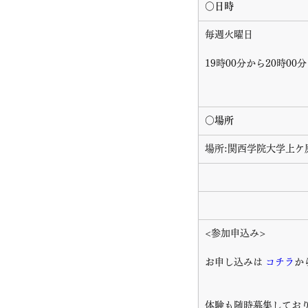
○日時
毎週火曜日
19時00分から20時00
○場所
場所:関西学院大学上ケ
<参加申込み>
お申し込みは
 コチラ
か
体験も随時募集してお