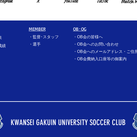
stagram
X
YouTube
TikTok
Match R
MEMBER
OB･OG
・
監督･スタッフ
​・
OB会の皆様へ
果
​・
選手
​・
OB会へのお問い合わせ
成績
・
OB会へのメールアドレス・ご住
​・
OB会費納入口座等の御案内
KWANSEI GAKUIN UNIVERSITY SOCCER CLUB