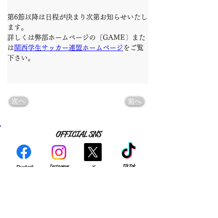
第6節以降は日程が決まり次第お知らせいたし
ます。
詳しくは弊部ホームページの〔GAME〕また
は
関西学生サッカー連盟ホームページ
をご覧
下さい。
次へ
前へ
OFFICIAL SNS
TikTok
Instagram
Facebook
X
YouTube
Match Reports
note