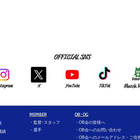
OFFICIAL SNS
stagram
X
YouTube
TikTok
Match R
MEMBER
OB･OG
・
監督･スタッフ
​・
OB会の皆様へ
果
​・
選手
​・
OB会へのお問い合わせ
成績
・
OB会へのメールアドレス・ご住