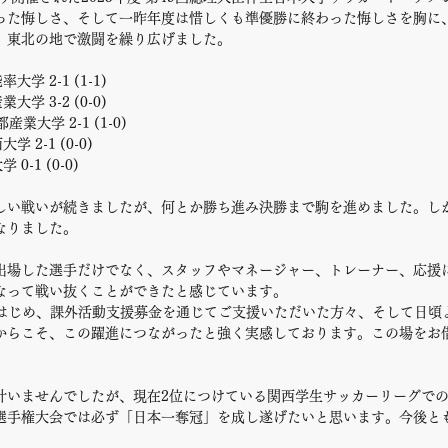
った悔しさ、そして一昨年度は惜しくも準優勝に終わった悔しさを胸に
、東北の地で激闘を繰り広げました。
学 2-1 (1-1)
学 3-2 (0-0)
大学 2-1 (1-0)
 2-1 (0-0)
-1 (0-0)
しい戦いが続きましたが、何とか勝ち進み決勝まで駒を進めました。し
なりました。
出場した選手だけでなく、スタッフやマネージャー、トレーナー、応援
なって戦い抜くことができたと感じています。
をはじめ、課外活動支援募金を通じてご支援いただいた方々、そして日頃
からこそ、この躍進につながったと強く実感しております。この場をお
。
叶いませんでしたが、現在2位につけている関西学生サッカーリーグで
選手権大会では必ず「日本一奪冠」を成し遂げたいと思います。今後と
。