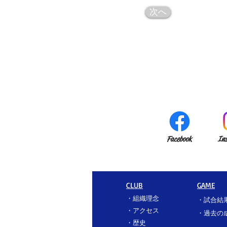
次へ
Facebook
In
CLUB
GAME
・
組織理念
・
試合結
・
アクセス
​・過去の
​・
歴史