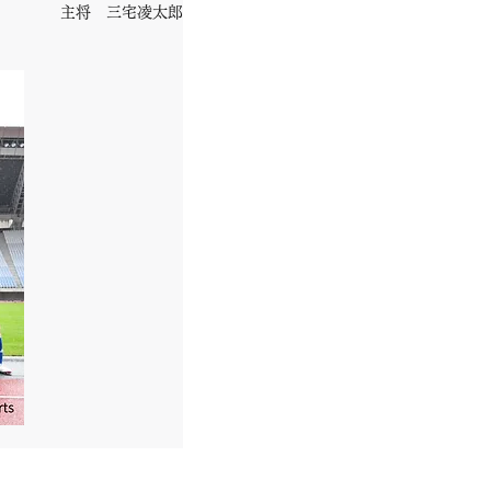
主将　三宅凌太郎