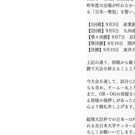
昨年度は出場が叶わなか
る「日本一奪冠」を誓い
【1回戦】9月3日　産業能率大
【2回戦】9月5日　九州産業大
【準々決勝】9月7日　京都産業
【準決勝】9月10日　関西大学
【決勝】9月13日　東洋大学 0
上記の通り、初戦から厳
勝で大会を終えることと
今大会を通して、試合に
ちも含め、チーム一丸と
また、OB・OGの皆様
る皆様の後押しがあった
心より御礼申し上げます
総理大臣杯での日本一は
れる全日本大学サッカー
ろしくお願いいたします