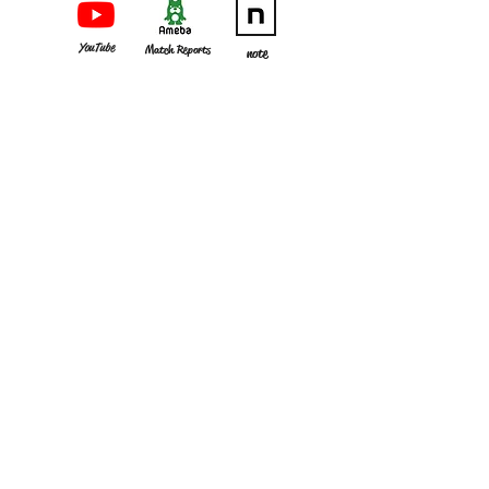
YouTube
Match Reports
note
CLUB
GAME
MEMBER
・
組織理念
・
監督･スタッフ
・
試合結果
・
アクセス
​・
選手
​・過去の成績
​・
歴史
OB･OG
お知らせ
​・
OB会の皆様へ
入部希望の方へ​
​・
OB会へのお問い合わせ
SOCCER SCHOOL
・
OB会へのメールアドレス・ご住所登録
​・
OB会費納入口座等の御案内
WOMEN
KWANSEI GAKUIN UNIVERSITY SOCCER CLUB