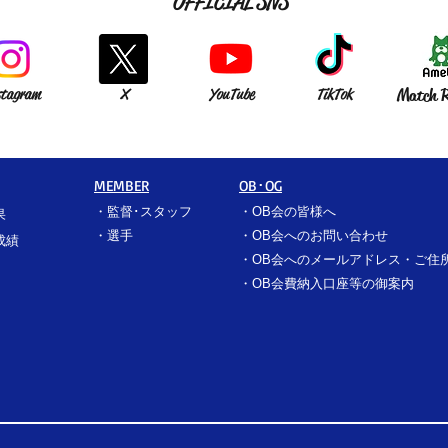
OFFICIAL SNS
stagram
X
YouTube
TikTok
Match R
MEMBER
OB･OG
・
監督･スタッフ
​・
OB会の皆様へ
果
​・
選手
​・
OB会へのお問い合わせ
成績
・
OB会へのメールアドレス・ご住
​・
OB会費納入口座等の御案内