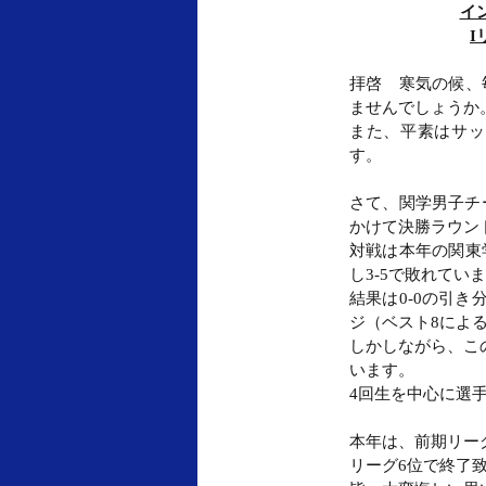
イ
I
拝啓　寒気の候、
ませんでしょうか
また、平素はサッ
す。
さて、関学男子チ
かけて決勝ラウン
対戦は本年の関東
し3-5で敗れてい
結果は0-0の引
ジ（ベスト8によ
しかしながら、こ
います。
4回生を中心に選
本年は、前期リー
リーグ6位で終了