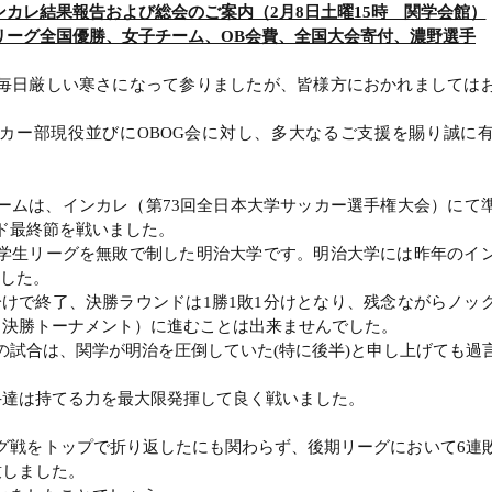
ンカレ結果報告および総会のご案内（2月8日土曜15時　関学会館）
リーグ全国優勝、女子チーム、OB会費、全国大会寄付、濃野選手
毎日厳しい寒さになって参りましたが、皆様方におかれましては
。
カー部現役並びにOBOG会に対し、多大なるご支援を賜り誠に
ームは、インカレ（第73回全日本大学サッカー選手権大会）にて
ド最終節を戦いました。
学生リーグを無敗で制した明治大学です。明治大学には昨年のイ
ました。
き分けで終了、決勝ラウンドは1勝1敗1分けとなり、残念ながらノッ
る決勝トーナメント）に進むことは出来ませんでした。
の試合は、関学が明治を圧倒していた(特に後半)と申し上げても過
手達は持てる力を最大限発揮して良く戦いました。
グ戦をトップで折り返したにも関わらず、後期リーグにおいて6連
致しました。