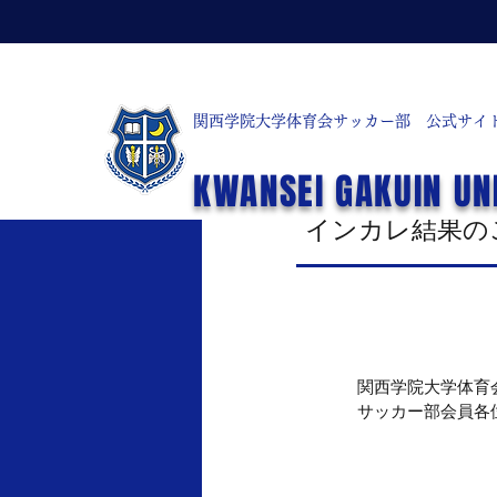
関西学院大学体育会サッカー部 公式サイ
< Back
KWANSEI GAKUIN UN
2024年12月22日
インカレ結果の
関西学院大学体育
サッカー部会員各