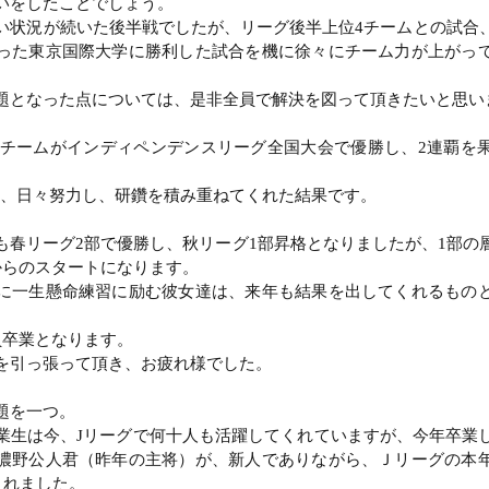
いをしたことでしょう。
い状況が続いた後半戦でしたが、リーグ後半上位4チームとの試合
った東京国際大学に勝利した試合を機に徐々にチーム力が上がっ
題となった点については、是非全員で解決を図って頂きたいと思い
1チームがインディペンデンスリーグ全国大会で優勝し、2連覇を
。
め、日々努力し、研鑽を積み重ねてくれた結果です。
も春リーグ2部で優勝し、秋リーグ1部昇格となりましたが、1部の
からのスタートになります。
に一生懸命練習に励む彼女達は、来年も結果を出してくれるもの
員卒業となります。
を引っ張って頂き、お疲れ様でした。
題を一つ。
業生は今、Jリーグで何十人も活躍してくれていますが、今年卒業
濃野公人君（昨年の主将）が、新人でありながら、Ｊリーグの本
出されました。