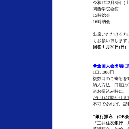
令和7年2月8日（
関西学院会館
15時総会
16時納会
出席いただける方
くお願い致します
回答１月26日(日)
◆全国大会出場に
1口5,000円
複数口のご寄附を
納入方法、口座は
※お振込み時に、
だければ助かりま
不可であれば、記
□
銀行振込　(OB
『三井住友銀行　