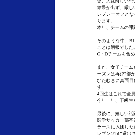
皆、大変悔しい思
結果が出ず、厳し
レプレーオフとな
ります。
本年、チームの課
そのような中、B
ことは朗報でした
C・Dチームも含
また、女子チーム
ーズンは再び2部
ひたむきに真面目
す。
4回生はこれで全
今年一年、下級生
最後に、嬉しい話
関学サッカー部卒
ラーズに入団した
レブン(J1)に選