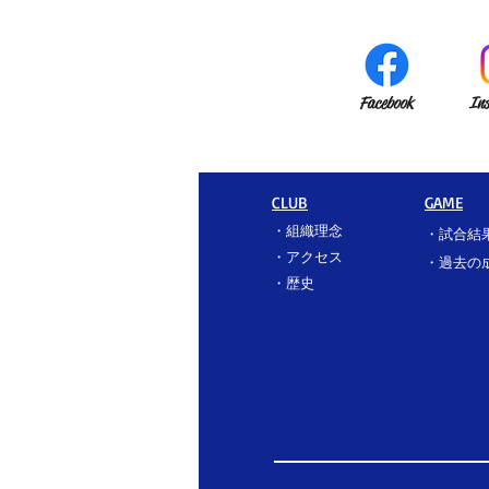
Facebook
In
CLUB
GAME
・
組織理念
・
試合結
・
アクセス
​・過去の
​・
歴史