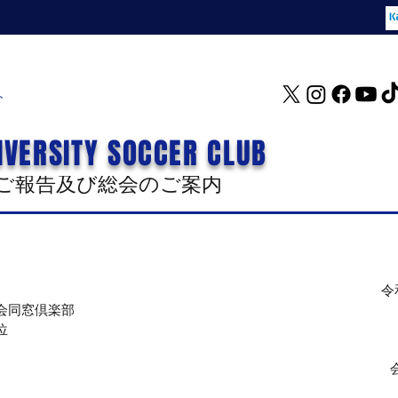
ト
IVERSITY SOCCER CLUB
ご報告及び総会のご案内
令
会同窓倶楽部
位