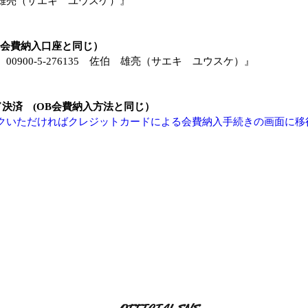
雄亮（サエキ　ユウスケ）』
B会費納入口座と同じ）
0900-5-276135　佐伯　雄亮（サエキ　ユウスケ）』
決済　(OB会費納入方法と同じ）
クいただければクレジットカードによる会費納入手続きの画面に移