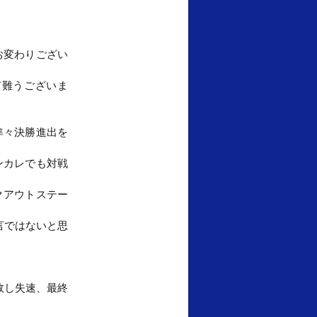
お変わりござい
有難うございま
準々決勝進出を
ンカレでも対戦
クアウトステー
言ではないと思
敗し失速、最終