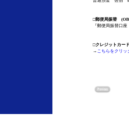
普通預金　佐伯　
□
郵便局振替　(O
『郵便局振替口座　0
□
クレジットカード
→
こちらをクリッ
Previous