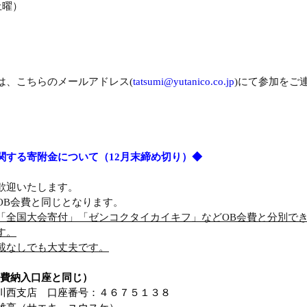
土曜）
は、こちらのメールアドレス(
tatsumi@yutanico.co.jp
)にて参加をご
。
関する寄附金について（12月末締め切り）◆
歓迎いたします。
OB会費と同じとなります。
「全国大会寄付」「ゼンコクタイカイキフ」などOB会費と分別で
す。
載なしでも大丈夫です。
会費納入口座と同じ）
川西支店　口座番号：４６７５１３８