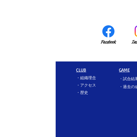
Facebook
In
CLUB
GAME
・
組織理念
・
試合結
・
アクセス
​・過去の
​・
歴史