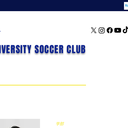
ト
IVERSITY SOCCER CLUB
藤﨑蒼葉
ふじさきあおば
学部