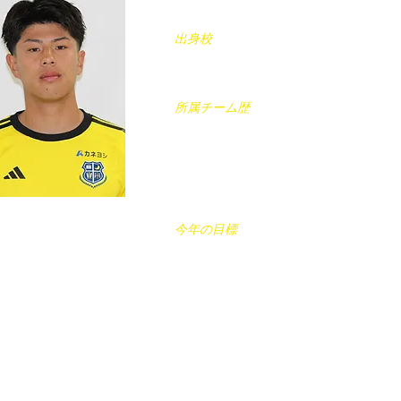
社会学部
​出身校
藤枝東高校(静岡)
所属チーム歴
アスルクラロ沼津U-12(静岡)
→アスルクラロ沼津U-15(静岡)
→藤枝東高校(静岡)
今年の目標
再起