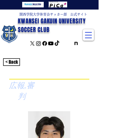
関西学院大学体育会サッカー部 公式サイト
KWANSEI GAKUIN UNIVERSITY
SOCCER CLUB
< Back
広報,審
判
一杉夢歩
ひとすぎゆある