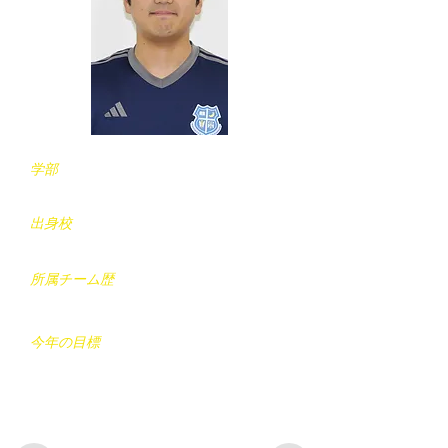
学部
文学部
​出身校
沼津市立沼津高校(静岡)
所属チーム歴
今年の目標
エンジン全開