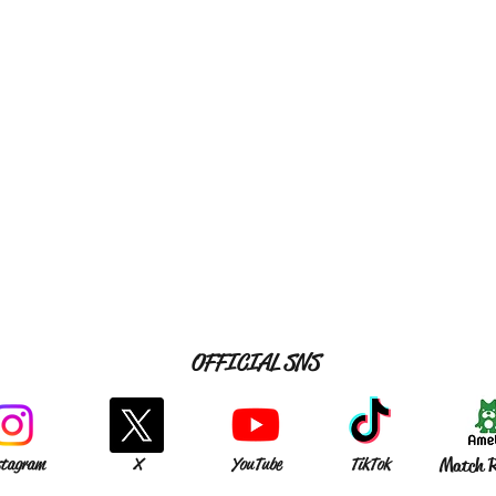
OFFICIAL SNS
stagram
X
YouTube
TikTok
Match R