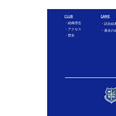
CLUB
GAME
・
組織理念
・
試合結
・
アクセス
​・過去の
​・
歴史