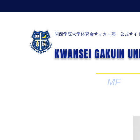
関西学院大学体育会サッカー部 公式サイ
KWANSEI GAKUIN UN
< Back
MF