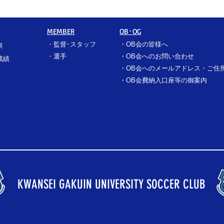
MEMBER
OB･OG
・
監督･スタッフ
​・
OB会の皆様へ
果
​・
選手
​・
OB会へのお問い合わせ
成績
・
OB会へのメールアドレス・ご住
​・
OB会費納入口座等の御案内
KWANSEI GAKUIN UNIVERSITY SOCCER CLUB