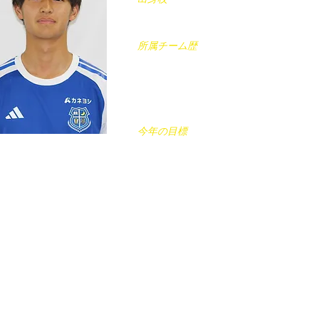
鎮西学院高校(長崎)
所属チーム歴
SSクリエイト(大阪)
→セレッソ大阪和歌山(和歌山)
→V・ファーレン長崎U-18(長崎)
今年の目標
行動からの継続