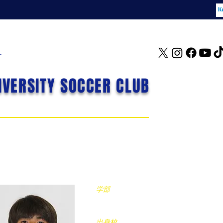
ト
IVERSITY SOCCER CLUB
岩本悠也
いわもとゆうや
学部
経済学部
​出身校