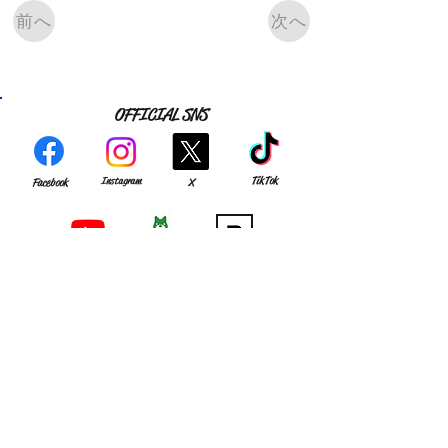
前へ
次へ
OFFICIAL SNS
TikTok
Instagram
Facebook
X
YouTube
Match Reports
note
CLUB
GAME
MEMBER
・
組織理念
・
監督･スタッフ
・
試合結果
・
アクセス
​・
選手
​・過去の成績
​・
歴史
OB･OG
お知らせ