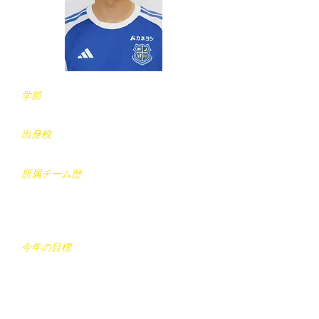
学部
工学部
​出身校
桐生第一高校(群馬)
所属チーム歴
宝塚Jr.FC(兵庫)
→伊丹FC(兵庫)
→桐生第一高校(群馬)
今年の目標
TOEIC900点