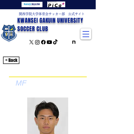
関西学院大学体育会サッカー部 公式サイト
KWANSEI GAKUIN UNIVERSITY
SOCCER CLUB
< Back
MF
金本勇輝
かなもとゆうき